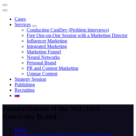
Cases
Services
Conducting CustDev (Problem Interviews)
Free One-on-One Session with a Marketing Director
Influencer Marketing
Integrated Marketing
Marketing Funnel
Neural Networks
Personal Brand
PR and Content Marketing
Unique Content
Strategy Session
Publishing
Recruiting
Popularization of the NSUADА
University Brand
Home
Popularization of the NSUADА University Brand