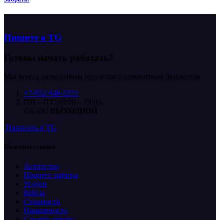
Пишите в TG
Готовы начать
работать?
Мы всегда рады новым проектам с адекватным бюджетом.
+7-952-948-5251
ПН – ПТ: 10:00 – 19:00,
СБ, ВС
ВЫХОДНОЙ
Написать в TG
Полезные ссылки
Агентство
Процесс работы
Услуги
Кейсы
Стоимость
Приватность
Служба заботы