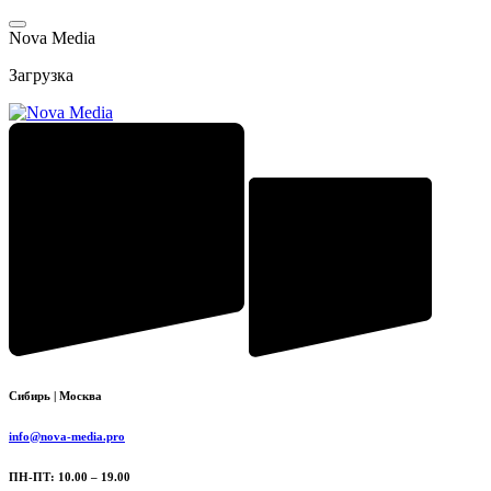
Перейти
к
N
o
v
a
M
e
d
i
a
содержимому
Загрузка
Сибирь | Москва
info@nova-media.pro
ПН-ПТ: 10.00 – 19.00