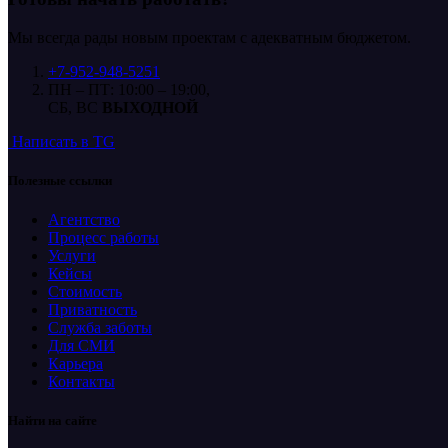
Мы всегда рады новым проектам с адекватным бюджетом.
+7-952-948-5251
ПН – ПТ: 10:00 – 19:00,
СБ, ВС
ВЫХОДНОЙ
Написать в TG
Полезные ссылки
Агентство
Процесс работы
Услуги
Кейсы
Стоимость
Приватность
Служба заботы
Для СМИ
Карьера
Контакты
Найти на сайте