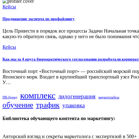
Кейсы
Продвижение эксперта по профайлингу
Цель Привести в порядок все процессы Задачи Начальная точк
какую-то обратную связь, однако у него не было понимания чт
Кейсы
Как мы за 4 круга бюрократического согласования разработали корпора
Восточный порт «Восточный порт» — российский морской порт
Японского моря. Входит в крупнейший транспортный узел Р
У…
комплекс
лидогенерация
HR-бренд
маркетплейсы
обучение
трафик
упаковка
Библиотека обучающего контента по маркетингу:
Авторский взгляд и секреты маркетолога с экспертизой в 500+