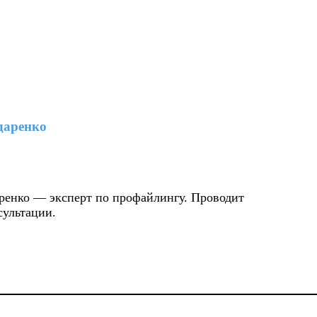
даренко
ренко — эксперт по профайлингу. Проводит
сультации.