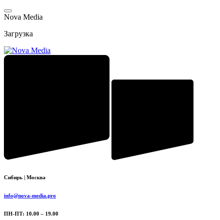
Перейти
к
N
o
v
a
M
e
d
i
a
содержимому
Загрузка
Сибирь | Москва
info@nova-media.pro
ПН-ПТ: 10.00 – 19.00