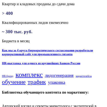
Квартир и кладовых проданы до сдачи дома
> 400
Квалифицированных лидов ежемесячно
~ 300 тыс. руб.
Бюджета в месяц
Навигация
Как мы за 4 круга бюрократического согласования разработали
корпоративный сайт для промышленного гиганта
по
записям
HR-выставка для одного из крупнейших банков России
комплекс
лидогенерация
HR-бренд
маркетплейсы
обучение
трафик
упаковка
Библиотека обучающего контента по маркетингу:
Авторский взгляд и секреты маркетолога с экспертизой в