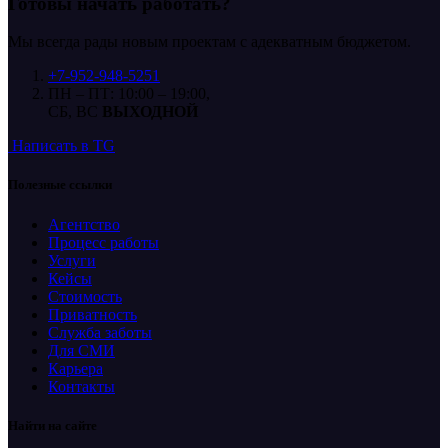
Готовы начать
работать?
Мы всегда рады новым проектам с адекватным бюджетом.
+7-952-948-5251
ПН – ПТ: 10:00 – 19:00,
СБ, ВС
ВЫХОДНОЙ
Написать в TG
Полезные ссылки
Агентство
Процесс работы
Услуги
Кейсы
Стоимость
Приватность
Служба заботы
Для СМИ
Карьера
Контакты
Найти на сайте